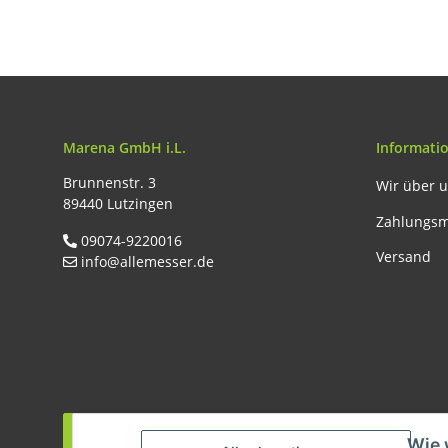
Marena GmbH i.L.
Informati
Brunnenstr. 3
Wir über 
89440 Lutzingen
Zahlungsm
09074-9220016
Versand
info@allemesser.de
Vertrag widerrufen
Wie 