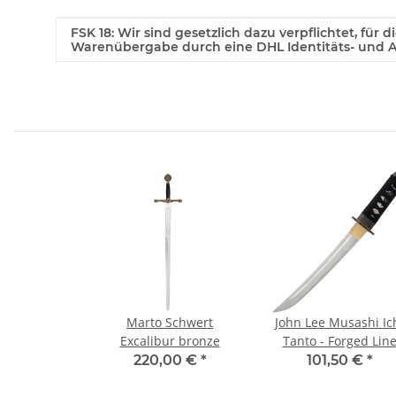
Produkteigenschaft
Wert
FSK 18: Wir sind gesetzlich dazu verpflichtet, für 
Warenübergabe durch eine DHL Identitäts- und Al
Marto Schwert
John Lee Musashi Ic
Excalibur bronze
Tanto - Forged Lin
220,00 €
*
101,50 €
*