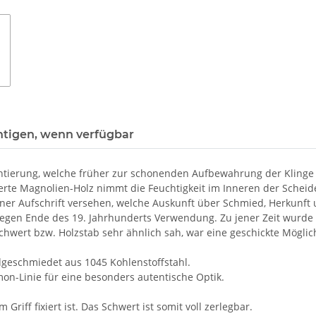
htigen, wenn verfügbar
ntierung, welche früher zur schonenden Aufbewahrung der Klinge g
erte Magnolien-Holz nimmt die Feuchtigkeit im Inneren der Scheide
einer Aufschrift versehen, welche Auskunft über Schmied, Herkunf
m gegen Ende des 19. Jahrhunderts Verwendung. Zu jener Zeit wur
chwert bzw. Holzstab sehr ähnlich sah, war eine geschickte Mögli
ndgeschmiedet aus 1045 Kohlenstoffstahl.
amon-Linie für eine besonders autentische Optik.
Griff fixiert ist. Das Schwert ist somit voll zerlegbar.