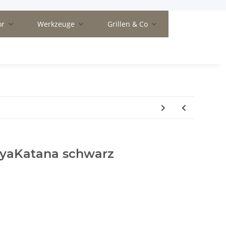
or
Werkzeuge
Grillen & Co
ayaKatana schwarz