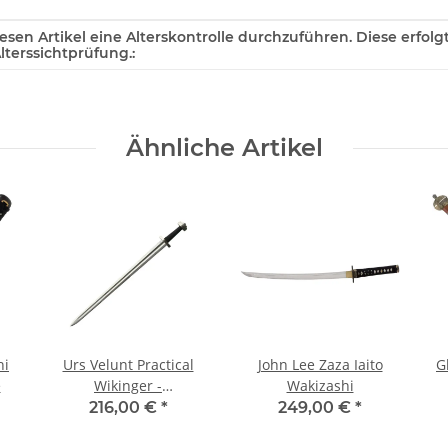
diesen Artikel eine Alterskontrolle durchzuführen. Diese erfol
terssichtprüfung.:
Ähnliche Artikel
hi
Urs Velunt Practical
John Lee Zaza Iaito
G
e
Wikinger -
Wakizashi
Schaukampfschwert
216,00 €
*
249,00 €
*