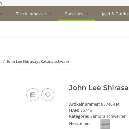
n
Taschenmesser
Speciales
Jagd & Outdo
r
John Lee ShirasayaKatana schwarz
John Lee Shiras
Artikelnummer:
85746-HA
HAN:
85746
Kategorie:
Samuraischwerter
Hersteller: