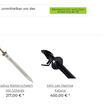
gt unmittelbar vor der
Alterskontrolle: auch diese
Artikel erst ab 18!
ladius Römerschwert
John Lee Hannya
mit Scheide
Katana
217,00 €
*
450,00 €
*