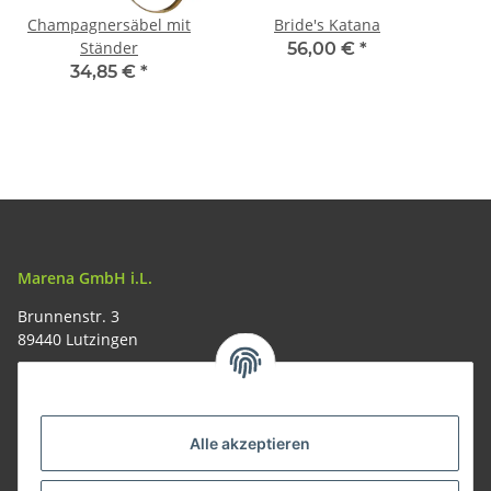
Champagnersäbel mit
Bride's Katana
Ständer
56,00 €
*
34,85 €
*
Marena GmbH i.L.
Brunnenstr. 3
89440 Lutzingen
09074-9220016
info@allemesser.de
Informationen
Alle akzeptieren