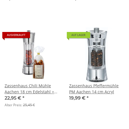
Untersetzer
AUSVERKAUFT
AUF LAGER
Zassenhaus Chili Mühle
Zassenhaus Pfeffermühle
Aachen 18 cm Edelstahl +
PM Aachen 14 cm Acryl
Chili 30 g
22,95 €
*
19,99 €
*
Alter Preis:
25,45 €