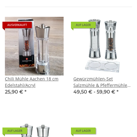
AUSVERKAUFT
AUF LAGER
Chili Mühle Aachen 18 cm
Gewürzmühlen-Set
Edelstahl/Acryl
Salzmühle & Pfeffermühle
Zassenhaus Aachen Acryl &
25,90 €
*
49,50 € -
59,90 €
*
Mühlen-Untersetzer
AUF LAGER
AUF LAGER