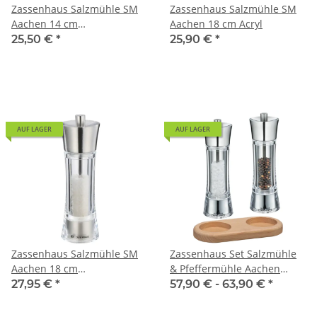
Zassenhaus Salzmühle SM
Zassenhaus Salzmühle SM
Aachen 14 cm
Aachen 18 cm Acryl
Edelstahl/Acryl
25,50 €
*
25,90 €
*
AUF LAGER
AUF LAGER
Zassenhaus Salzmühle SM
Zassenhaus Set Salzmühle
Aachen 18 cm
& Pfeffermühle Aachen
Edelstahl/Acryl
Acryl / Edelstahl & Holz-
27,95 €
*
57,90 € -
63,90 €
*
Untersetzer