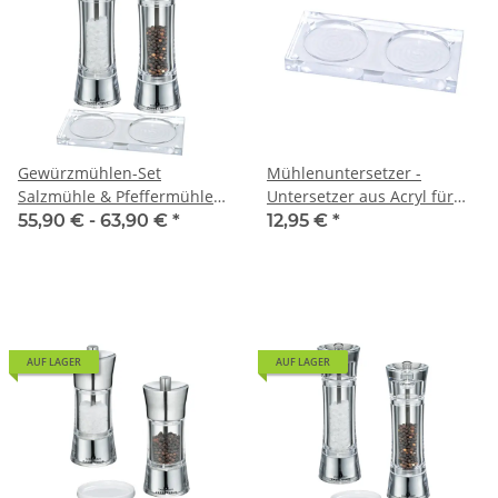
Gewürzmühlen-Set
Mühlenuntersetzer -
Salzmühle & Pfeffermühle
Untersetzer aus Acryl für
Zassenhaus Aachen
Gewürzmühlen
55,90 € -
63,90 €
*
12,95 €
*
Acryl/Edelstahl & Mühlen-
Untersetzer
AUF LAGER
AUF LAGER