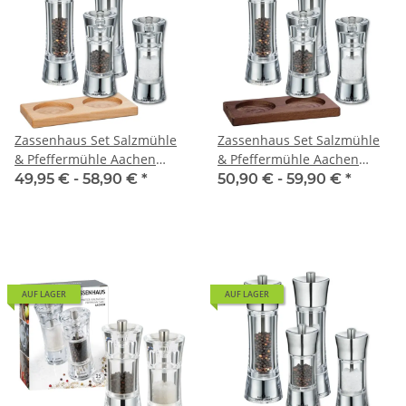
Zassenhaus Set Salzmühle
Zassenhaus Set Salzmühle
& Pfeffermühle Aachen
& Pfeffermühle Aachen
Acryl & Untersetzer Buche
Acryl & Untersetzer Eiche
49,95 € -
58,90 €
*
50,90 € -
59,90 €
*
eckig
dunkel eckig
AUF LAGER
AUF LAGER