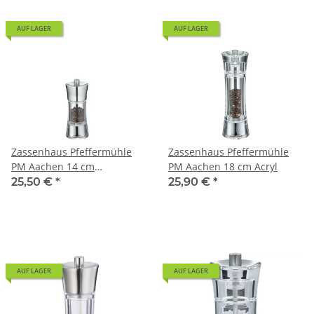
AUF LAGER
AUF LAGER
Zassenhaus Pfeffermühle
Zassenhaus Pfeffermühle
PM Aachen 14 cm
PM Aachen 18 cm Acryl
Edelstahl/Acryl
25,50 €
*
25,90 €
*
AUF LAGER
AUF LAGER