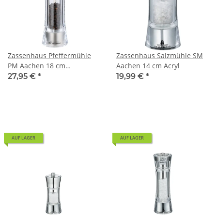
Zassenhaus Pfeffermühle
Zassenhaus Salzmühle SM
PM Aachen 18 cm
Aachen 14 cm Acryl
Edelstahl/Acryl
27,95 €
*
19,99 €
*
AUF LAGER
AUF LAGER