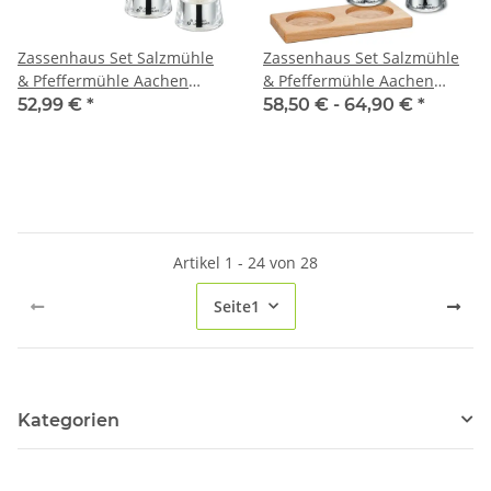
Zassenhaus Set Salzmühle
Zassenhaus Set Salzmühle
& Pfeffermühle Aachen
& Pfeffermühle Aachen
Acryl 14 cm
Acryl/Edelstahl &
52,99 €
*
58,50 € -
64,90 €
*
Untersetzer Buche eckig
Artikel 1 - 24 von 28
Seite
1
Kategorien