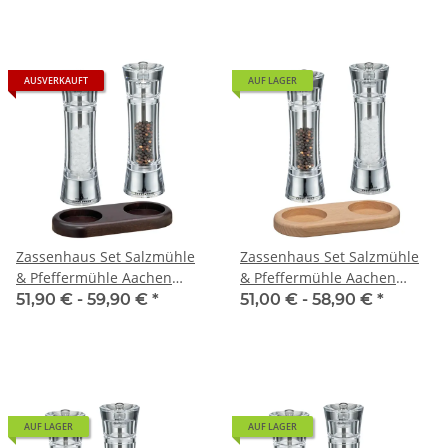
AUSVERKAUFT
AUF LAGER
Zassenhaus Set Salzmühle
Zassenhaus Set Salzmühle
& Pfeffermühle Aachen
& Pfeffermühle Aachen
Acryl & Untersetzer aus Holz
Acryl & Untersetzer aus Holz
51,90 € -
59,90 €
*
51,00 € -
58,90 €
*
natur
AUF LAGER
AUF LAGER