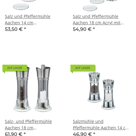
Salz und Pfeffermühle
Salz und Pfeffermühle
Aachen 14 cm
Aachen 18 cm Acryl mit
Edelstahl/Acryl mit
Untersetzer
53,50 €
*
54,90 €
*
Untersetzer Porzellan
AUF LAGER
AUF LAGER
Salz- und Pfeffermühle
Salzmühle und
Aachen 18 cm
Pfeffermühle Aachen 14 cm
Edelstahl/Acryl mit
Acryl mit Untersetzer
61,90 €
*
46,90 €
*