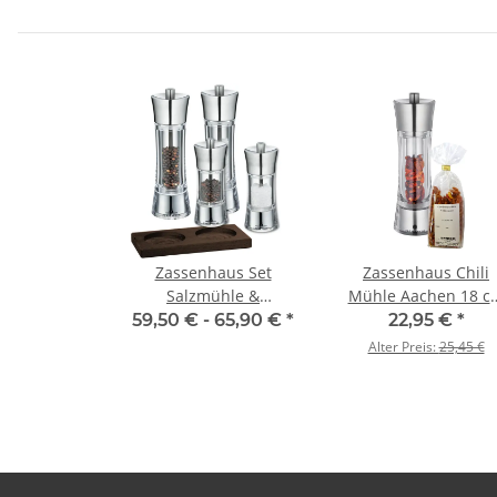
Zassenhaus Set
Zassenhaus Chili
Salzmühle &
Mühle Aachen 18 c
Pfeffermühle Aachen
Edelstahl + Chili 30 
59,50 € -
65,90 €
*
22,95 €
*
Acryl/Edelstahl &
Alter Preis:
25,45 €
Untersetzer Eiche eckig