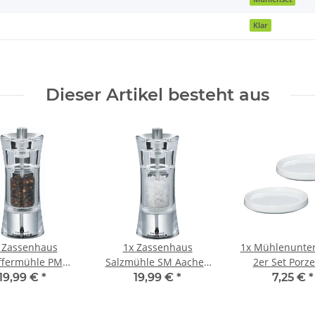
Klar
Dieser Artikel besteht aus
x
Zassenhaus
1x
Zassenhaus
1x
Mühlenunter
ffermühle PM
Salzmühle SM Aachen
2er Set Porze
en 14 cm Acryl
14 cm Acryl
19,99 €
*
19,99 €
*
7,25 €
*