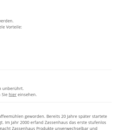
werden.
e Vorteile:
n unberührt.
n Sie
hier
einsehen.
ffeemühlen geworden. Bereits 20 Jahre später startete
t. Im Jahr 2000 erfand Zassenhaus das erste stufenlos
as macht Zassenhaus Produkte unverwechselbar und