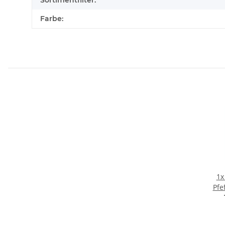
Sortimentfilter:
Farbe:
1
Pfe
Aach