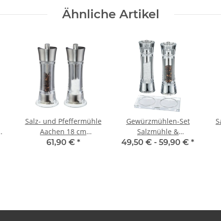
Ähnliche Artikel
Salz- und Pfeffermühle
Gewürzmühlen-Set
S
m
Aachen 18 cm
Salzmühle &
g
Edelstahl/Acryl mit
Pfeffermühle
61,90 €
*
49,50 € -
59,90 €
*
Untersetzer
Zassenhaus Aachen
U
Acryl & Mühlen-
Untersetzer