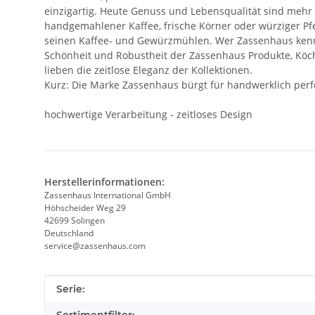
einzigartig. Heute Genuss und Lebensqualität sind mehr 
handgemahlener Kaffee, frische Körner oder würziger Pfe
seinen Kaffee- und Gewürzmühlen. Wer Zassenhaus kennt
Schönheit und Robustheit der Zassenhaus Produkte, Köch
lieben die zeitlose Eleganz der Kollektionen.
Kurz: Die Marke Zassenhaus bürgt für handwerklich per
hochwertige Verarbeitung - zeitloses Design
Herstellerinformationen:
Zassenhaus International GmbH
Höhscheider Weg 29
42699 Solingen
Deutschland
service@zassenhaus.com
Produkteigenschaft
Wert
Serie: