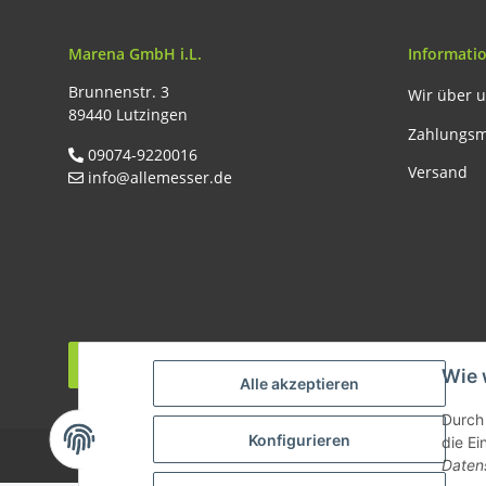
Marena GmbH i.L.
Informati
Brunnenstr. 3
Wir über 
89440 Lutzingen
Zahlungsm
09074-9220016
Versand
info@allemesser.de
Vertrag widerrufen
Wie 
Alle akzeptieren
* Al
Durch 
Konfigurieren
die Ei
Daten