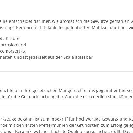
lleine entscheidet darüber, wie aromatisch die Gewürze gemahlen 
stungs-Keramik bietet dank des patentierten Mahlwerkaufbaus viel
ete Kräuter
korrosionsfrei
 gemörsert (6)
alten und ist jederzeit auf der Skala ablesbar
sen, bleiben Ihre gesetzlichen Mängelrechte uns gegenüber hiervo
die für die Geltendmachung der Garantie erforderlich sind, könne
rkzeuge begann, ist zum Inbegriff für hochwertige Gewürz- und Ka
rde mit den ersten Pfeffermühlen der Grundstein zum Erfolg geleg
eistungs-Keramik, welches höchste Qualitätsansprüche erfüllt. D