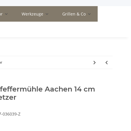
or
Werkzeuge
Grillen & Co
er
feffermühle Aachen 14 cm
etzer
7-036039-Z