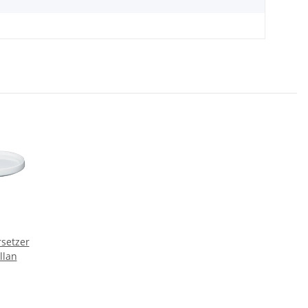
setzer
llan