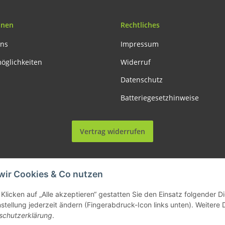
onen
Rechtliches
uns
Impressum
öglichkeiten
Widerruf
Datenschutz
Batteriegesetzhinweise
Vertrag widerrufen
wir Cookies & Co nutzen
le Preise inkl. gesetzlicher USt., zzgl.
Versand
| Lieferung nur innerhalb Deutschl
Klicken auf „Alle akzeptieren“ gestatten Sie den Einsatz folgender 
nstellung jederzeit ändern (Fingerabdruck-Icon links unten). Weitere 
© Allemesser.de | Marena GmbH i.L.
schutzerklärung
.