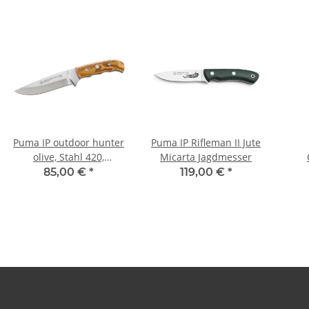
Puma IP outdoor hunter
Puma IP Rifleman II Jute
olive, Stahl 420,
Micarta Jagdmesser
Olivenholz-Griffschalen,
85,00 €
*
119,00 €
*
Neusilberbacken,
braune Leder
Oli
Steckscheide