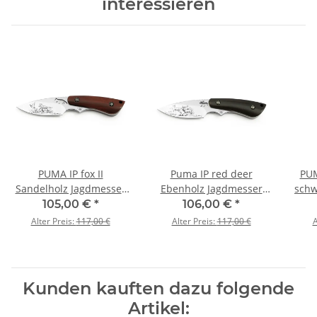
interessieren
PUMA IP fox II
Puma IP red deer
PUM
Sandelholz Jagdmesser
Ebenholz Jagdmesser
schw
mit Lederscheide
mit Lederscheide
105,00 €
*
106,00 €
*
Alter Preis:
117,00 €
Alter Preis:
117,00 €
A
Kunden kauften dazu folgende
Artikel: