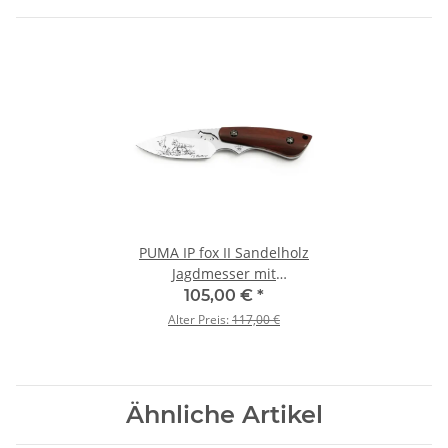
PUMA IP fox II Sandelholz
Jagdmesser mit
Lederscheide
105,00 €
*
Alter Preis:
117,00 €
Ähnliche Artikel