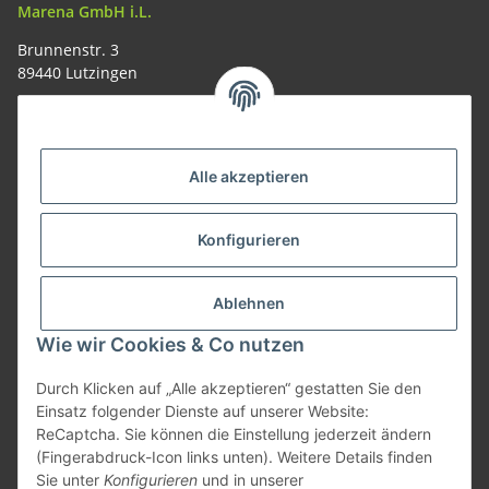
Marena GmbH i.L.
Brunnenstr. 3
89440 Lutzingen
09074-9220016
info@allemesser.de
Informationen
Alle akzeptieren
Rechtliches
Konfigurieren
Allgemeines
Ablehnen
Wie wir Cookies & Co nutzen
Vertrag widerrufen
Durch Klicken auf „Alle akzeptieren“ gestatten Sie den
Einsatz folgender Dienste auf unserer Website:
ReCaptcha. Sie können die Einstellung jederzeit ändern
Vertrag widerrufen
(Fingerabdruck-Icon links unten). Weitere Details finden
Sie unter
Konfigurieren
und in unserer
* Alle Preise inkl. gesetzlicher USt., zzgl.
Versand
| Lieferung nur innerhalb