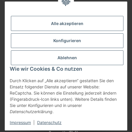
09074-9220016
info@allemesser.de
Informationen
Alle akzeptieren
Rechtliches
Konfigurieren
Allgemeines
Ablehnen
Wie wir Cookies & Co nutzen
Vertrag widerrufen
Durch Klicken auf „Alle akzeptieren“ gestatten Sie den
Einsatz folgender Dienste auf unserer Website:
ReCaptcha. Sie können die Einstellung jederzeit ändern
Vertrag widerrufen
(Fingerabdruck-Icon links unten). Weitere Details finden
Sie unter
Konfigurieren
und in unserer
* Alle Preise inkl. gesetzlicher USt., zzgl.
Versand
| Lieferung nur innerhalb
Datenschutzerklärung
.
Deutschlands
Impressum
|
Datenschutz
© Allemesser.de | Marena GmbH i.L.