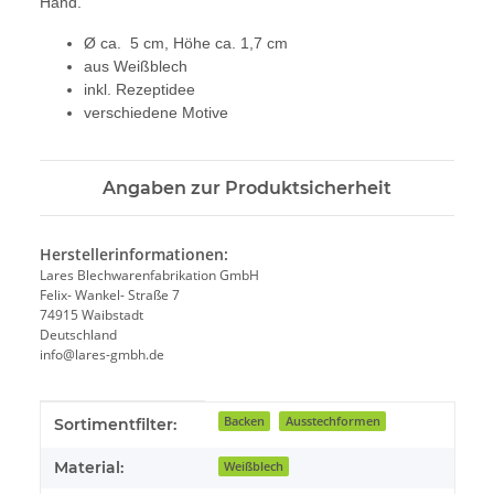
Hand.
Ø ca. 5 cm, Höhe ca. 1,7 cm
aus Weißblech
inkl. Rezeptidee
verschiedene Motive
Angaben zur Produktsicherheit
Herstellerinformationen:
Lares Blechwarenfabrikation GmbH
Felix- Wankel- Straße 7
74915 Waibstadt
Deutschland
info@lares-gmbh.de
Produkteigenschaft
Wert
Backen
Ausstechformen
Sortimentfilter:
Material:
Weißblech