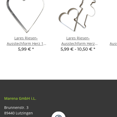
Lares Riesen-
Lares Riesen-
Ausstechform Herz 19
Ausstechform Herz
Aus
cm - Lebkuchenherz
Nikolaus -
21 
5,99 €
*
5,99 € -
10,50 €
*
Lebkuchen-Ausstecher
Lebkuchenherz
Leb
groß
Lebkuchen-Ausstecher
groß
Marena GmbH i.L.
Brunnenstr. 3
89440 Lutzingen