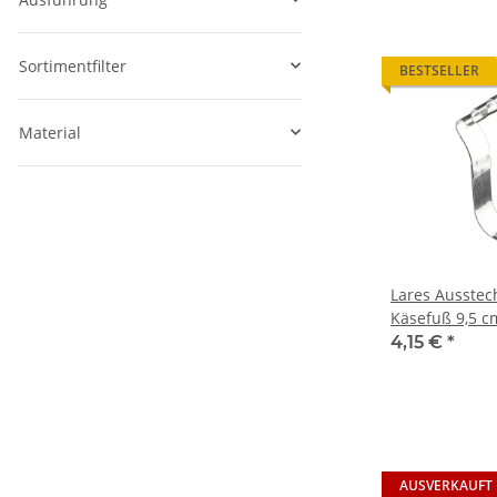
Sortimentfilter
BESTSELLER
Material
Lares Ausstec
Käsefuß 9,5 c
4,15 €
*
AUSVERKAUFT