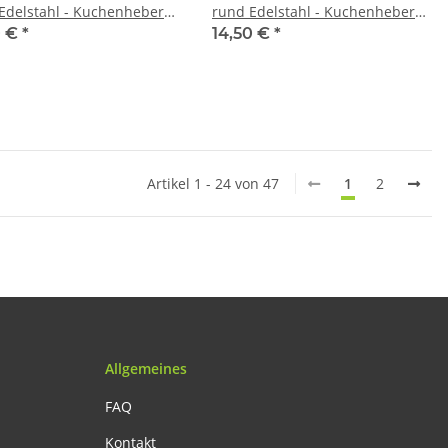
 Edelstahl - Kuchenheber
rund Edelstahl - Kuchenheber
nretter Tortenheber
Kuchenretter Tortenheber
0 €
*
14,50 €
*
nretter
Tortenretter
Artikel 1 - 24 von 47
1
2
Allgemeines
FAQ
Kontakt