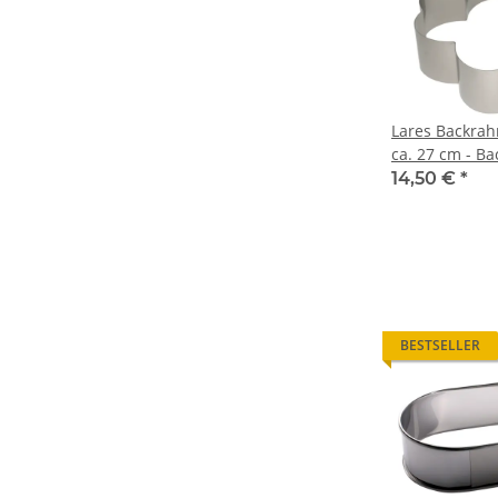
Lares Backrah
ca. 27 cm - B
14,50 €
*
BESTSELLER