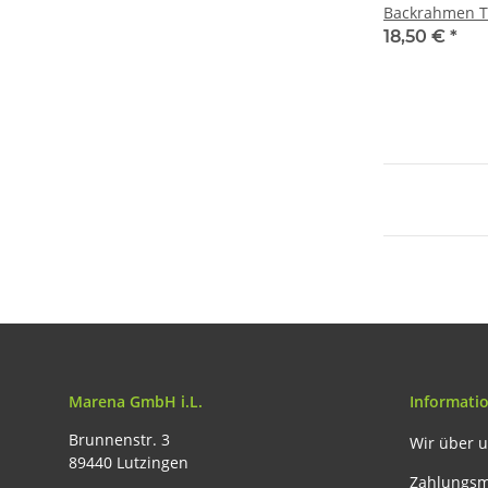
Backrahmen T
Backform Herz
18,50 €
*
Marena GmbH i.L.
Informati
Brunnenstr. 3
Wir über 
89440 Lutzingen
Zahlungsm