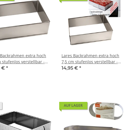
 Backrahmen extra hoch
Lares Backrahmen extra hoch
 stufenlos verstellbar -
7,5 cm stufenlos verstellbar -
and Tortenring eckig
Backrand Tortenring eckig
5 €
*
14,95 €
*
(Karton)
AUF LAGER