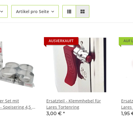
Artikel pro Seite
AUSVERKAUFT
AUF 
er Set mit
Ersatzteil - Klemmhebel für
Ersatz
- Speisering 4,5 x
Lares Tortenring
Lares
3,00 €
*
1,95