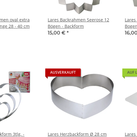
men oval extra
Lares Backrahmen Seerose 12
Lares
änge 28 - 40 cm
Bögen - Backform
Bogen
15,00 €
*
16,0
AUSVERKAUFT
AUF 
form 3tlg. -
Lares Herzbackform Ø 28 cm
Lares