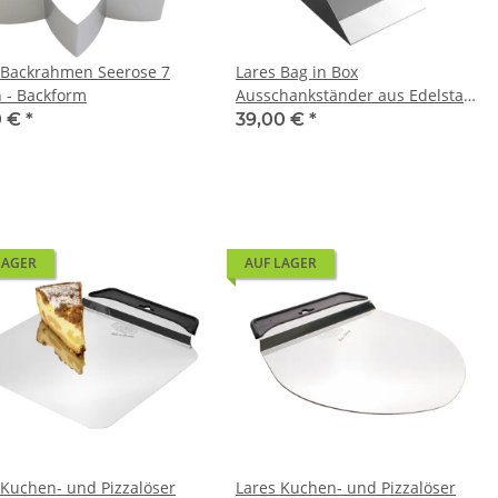
 Backrahmen Seerose 7
Lares Bag in Box
 - Backform
Ausschankständer aus Edelstahl
für 5 Liter Getränkeboxen
0 €
*
39,00 €
*
LAGER
AUF LAGER
 Kuchen- und Pizzalöser
Lares Kuchen- und Pizzalöser