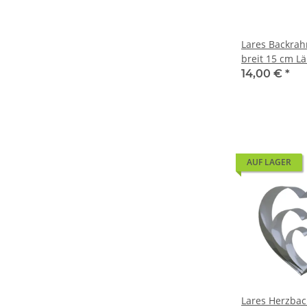
Lares Backrah
breit 15 cm L
14,00 €
*
AUF LAGER
Lares Herzback