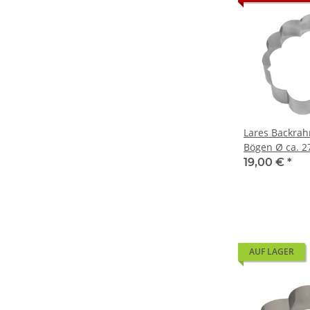
Lares Backra
Bögen Ø ca. 2
19,00 €
*
AUF LAGER