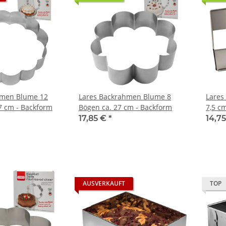
hmen Blume 12
Lares Backrahmen Blume 8
Lares
7 cm - Backform
Bögen ca. 27 cm - Backform
7,5 cm
Backr
17,85 €
*
14,7
AUSVERKAUFT
TOP