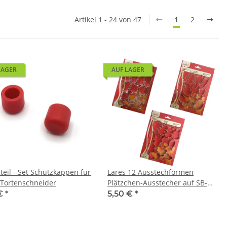
Artikel 1 - 24 von 47
1
2
LAGER
AUF LAGER
teil - Set Schutzkappen für
Lares 12 Ausstechformen
 Tortenschneider
Plätzchen-Ausstecher auf SB-
Karte - Ø ca. 5 cm verschiedene
 €
*
5,50 €
*
Motive