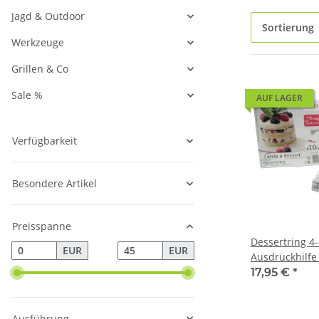
Jagd & Outdoor
Sortierung
Werkzeuge
Grillen & Co
Sale %
AUF LAGER
Verfügbarkeit
Besondere Artikel
Preisspanne
Dessertring 4-
EUR
EUR
Ausdrückhilfe 
Ø 10 cm
17,95 €
*
Ausführung