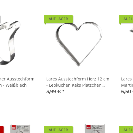
AUF LAGER
AUF 
her Ausstechform
Lares Ausstechform Herz 12 cm
Lares
m - Weißblech
- Lebkuchen Keks Plätzchen
Marti
Ausstecher
Gans 
3,99 €
*
6,50
AUF LAGER
AUF 