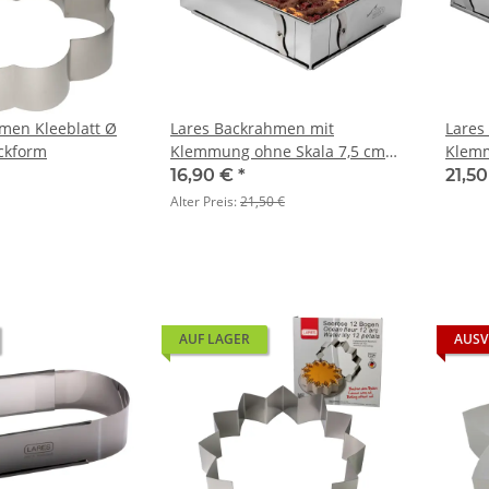
men Kleeblatt Ø
Lares Backrahmen mit
Lares
ackform
Klemmung ohne Skala 7,5 cm
Klemm
hoch stufenlos verstellbar -
hoch s
16,90 €
*
21,5
Backrand Tortenring eckig
Backr
Alter Preis:
21,50 €
AUF LAGER
AUSV