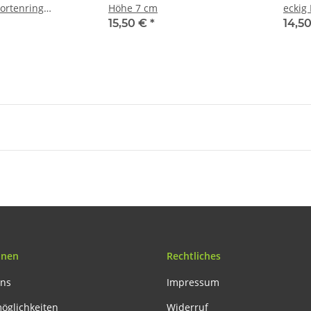
ortenring
Höhe 7 cm
eckig
 12, 18, 26 cm
Kuche
15,50 €
*
14,5
Torte
onen
Rechtliches
uns
Impressum
öglichkeiten
Widerruf