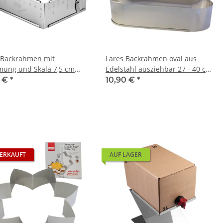
 Backrahmen mit
Lares Backrahmen oval aus
ung und Skala 7,5 cm
Edelstahl ausziehbar 27 - 40 cm
tufenlos verstellbar -
- Tortenring Stollenform
0 €
*
10,90 €
*
and Tortenring eckig
Brotform
ERKAUFT
AUF LAGER