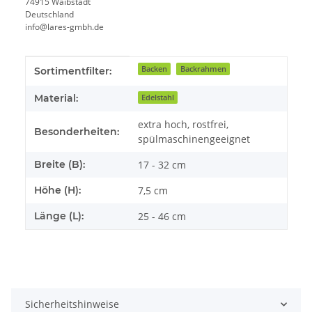
74915 Waibstadt
Deutschland
info@lares-gmbh.de
Produkteigenschaft
Wert
Backen
Backrahmen
Sortimentfilter:
Material:
Edelstahl
extra hoch, rostfrei,
Besonderheiten:
spülmaschinengeeignet
Breite (B):
17 - 32 cm
Höhe (H):
7,5 cm
Länge (L):
25 - 46 cm
Sicherheitshinweise