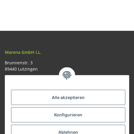
cm - Edelstahl
hitzebeständig
feststellbar
Marena GmbH i.L.
Brunnenstr. 3
89440 Lutzingen
09074-9220016
info@allemesser.de
Informationen
Alle akzeptieren
Rechtliches
Konfigurieren
Allgemeines
Ablehnen