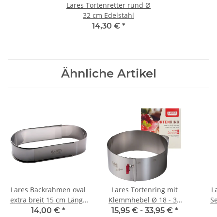
Lares Tortenretter rund Ø
32 cm Edelstahl
14,30 €
*
Ähnliche Artikel
Lares Backrahmen oval
Lares Tortenring mit
L
extra breit 15 cm Länge
Klemmhebel Ø 18 - 30
Se
28 - 40 cm
cm Höhe 7 cm und 10
14,00 €
*
15,95 € -
33,95 €
*