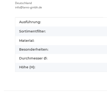
Deutschland
info@lares-gmbh.de
Produkteigenschaft
Wert
Ausführung:
Sortimentfilter:
Material:
Besonderheiten:
Durchmesser Ø:
Höhe (H):