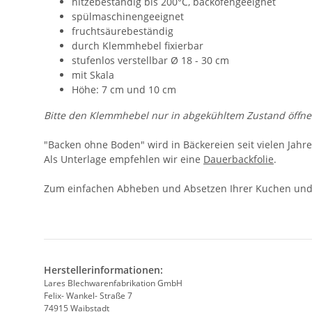
hitzebeständig bis 200°C, backofengeeignet
spülmaschinengeeignet
fruchtsäurebeständig
durch Klemmhebel fixierbar
stufenlos verstellbar Ø 18 - 30 cm
mit Skala
Höhe: 7 cm und 10 cm
Bitte den Klemmhebel nur in abgekühltem Zustand öffne
"Backen ohne Boden" wird in Bäckereien seit vielen Jahren
Als Unterlage empfehlen wir eine
Dauerbackfolie
.
Zum einfachen Abheben und Absetzen Ihrer Kuchen und 
Herstellerinformationen:
Lares Blechwarenfabrikation GmbH
Felix- Wankel- Straße 7
74915 Waibstadt