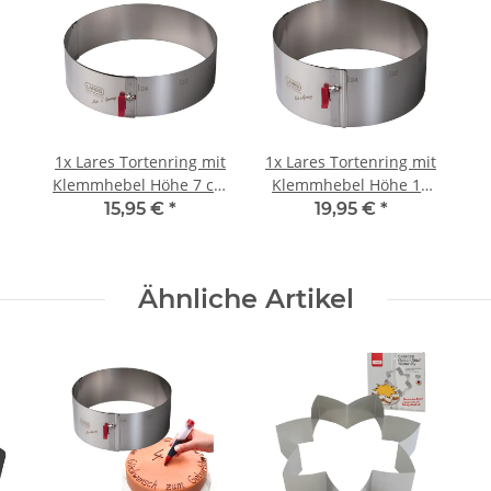
1x
Lares Tortenring mit
1x
Lares Tortenring mit
Klemmhebel Höhe 7 cm
Klemmhebel Höhe 10
mit Skala - Edelstahl
cm - Edelstahl
15,95 €
*
19,95 €
*
hitzebeständig
hitzebeständig fixierbar
feststellbar
extra hoch
Ähnliche Artikel