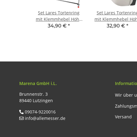
Set Lares Tortenring
Set Lares Tortenrin
mit Klemmhebel Höhe
mit Klemmhebel Hö
10 cm und
10 cm und Tortenret
34,90 €
*
32,90 €
*
Tortenschneider
Marena GmbH i.L.
Informati
Brunnenstr. 3
Wir über 
89440 Lutzingen
Zahlungsm
09074-9220016
Versand
info@allemesser.de