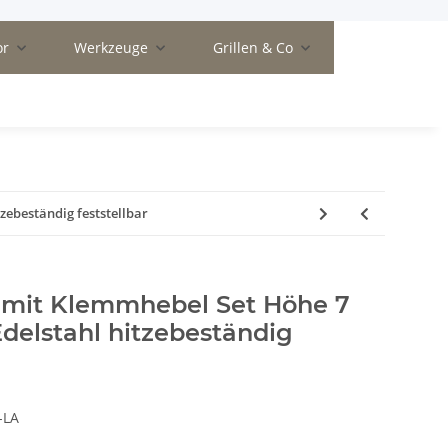
or
Werkzeuge
Grillen & Co
zebeständig feststellbar
g mit Klemmhebel Set Höhe 7
delstahl hitzebeständig
-LA