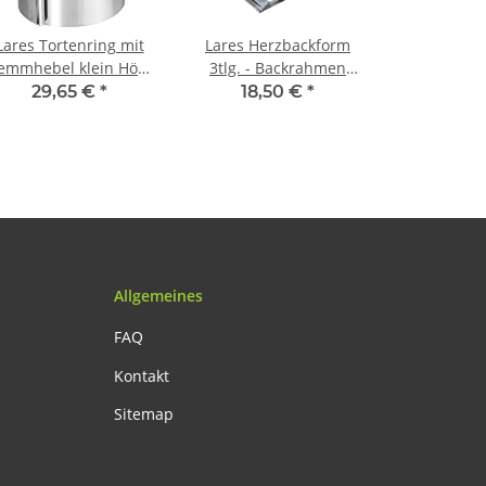
Lares Tortenring mit
Lares Herzbackform
emmhebel klein Höhe
3tlg. - Backrahmen
5 cm, Ø ca. 10 - 18 cm
Tortenring Backform
29,65 €
*
18,50 €
*
Herz 12, 18, 26 cm
Allgemeines
FAQ
Kontakt
Sitemap