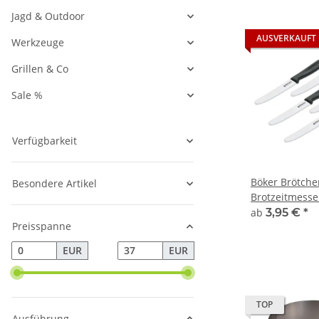
Jagd & Outdoor
AUSVERKAUFT
Werkzeuge
Grillen & Co
Sale %
Verfügbarkeit
Böker Brötch
Besondere Artikel
Brotzeitmesser
Wellenschliff 
ab
3,95 €
*
Preisspanne
4er 6er Set
EUR
EUR
TOP
Ausführung