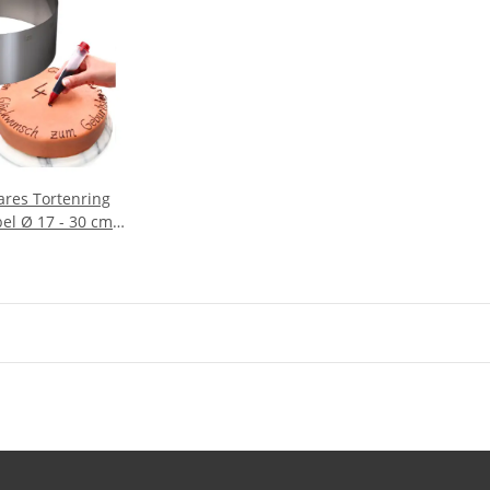
ares Tortenring
l Ø 17 - 30 cm
 Deko-Pen