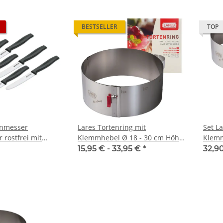
BESTSELLER
TOP
enmesser
Lares Tortenring mit
Set L
 rostfrei mit
Klemmhebel Ø 18 - 30 cm Höhe
Klemm
einzeln und 3er
7 cm und 10 cm - Edelstahl
Torte
15,95 € -
33,95 €
*
32,9
hitzebeständig feststellbar