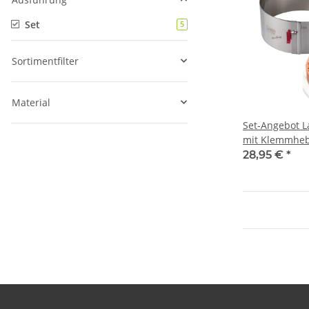
Set
Artikel gefunden
5
Sortimentfilter
Material
Set-Angebot L
mit Klemmhebe
Höhe 10 cm +
28,95 €
*