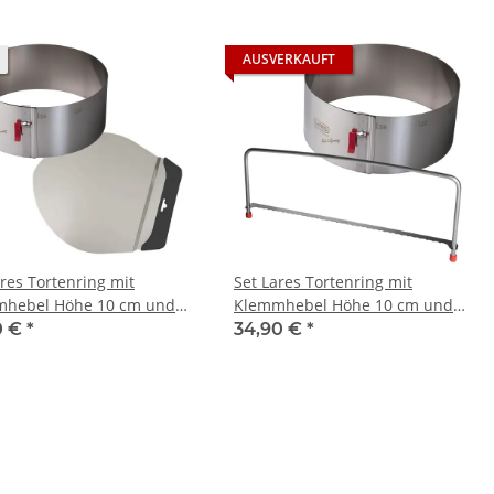
AUSVERKAUFT
ares Tortenring mit
Set Lares Tortenring mit
hebel Höhe 10 cm und
Klemmhebel Höhe 10 cm und
nretter
Tortenschneider
0 €
*
34,90 €
*