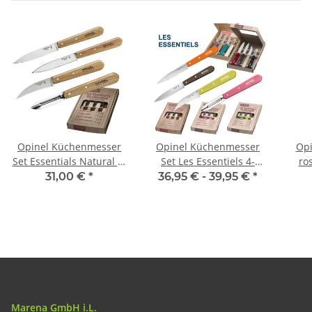
Opinel Küchenmesser
Opinel Küchenmesser
Opi
Set Essentials Natural 4-
Set Les Essentiels 4-
ro
teilig rostfrei
teilig rostfrei
31,00 €
*
36,95 € -
39,95 €
*
Buchenholz-Griffe
Marena GmbH i.L.