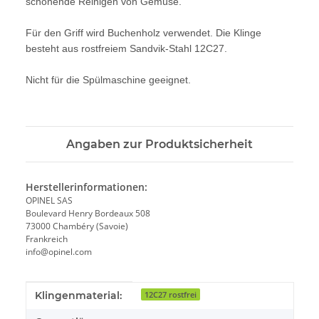
schonende Reinigen von Gemüse.
Für den Griff wird Buchenholz verwendet. Die Klinge
besteht aus rostfreiem Sandvik-Stahl 12C27.
Nicht für die Spülmaschine geeignet.
Angaben zur Produktsicherheit
Herstellerinformationen:
OPINEL SAS
Boulevard Henry Bordeaux 508
73000 Chambéry (Savoie)
Frankreich
info@opinel.com
Produkteigenschaft
Wert
Klingenmaterial:
12C27 rostfrei