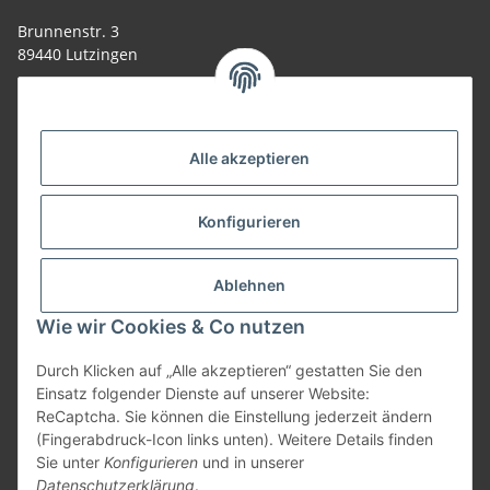
Brunnenstr. 3
89440 Lutzingen
09074-9220016
info@allemesser.de
Informationen
Alle akzeptieren
Rechtliches
Konfigurieren
Allgemeines
Ablehnen
Wie wir Cookies & Co nutzen
Vertrag widerrufen
Durch Klicken auf „Alle akzeptieren“ gestatten Sie den
Einsatz folgender Dienste auf unserer Website:
ReCaptcha. Sie können die Einstellung jederzeit ändern
Vertrag widerrufen
(Fingerabdruck-Icon links unten). Weitere Details finden
Sie unter
Konfigurieren
und in unserer
* Alle Preise inkl. gesetzlicher USt., zzgl.
Versand
| Lieferung nur innerhalb
Datenschutzerklärung
.
Deutschlands