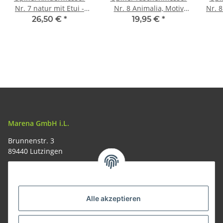
Nr. 7 natur mit Etui -
Nr. 8 Animalia, Motiv
Nr. 8
Taschenmesser-Set
Gams Eichenholzgriff
26,50 €
*
19,95 €
*
Mein erstes Opinel
Marena GmbH i.L.
Brunnenstr. 3
89440 Lutzingen
09074-9220016
info@allemesser.de
Informationen
Alle akzeptieren