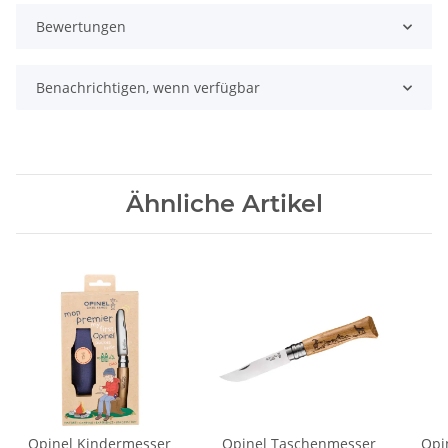
Bewertungen
Benachrichtigen, wenn verfügbar
Ähnliche Artikel
Opinel Kindermesser
Opinel Taschenmesser
Opi