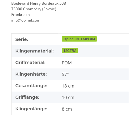
Boulevard Henry Bordeaux 508
73000 Chambéry (Savoie)
Frankreich
info@opinel.com
Produkteigenschaft
Wert
Serie:
Opinel INTEMPORA
Klingenmaterial:
12C27M
Griffmaterial:
POM
Klingenhärte:
57°
Gesamtlänge:
18 cm
Grifflänge:
10 cm
Klingenlänge:
8 cm