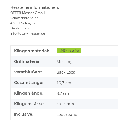
Herstellerinformationen:
OTTER-Messer GmbH
Schwertstraße 35
42651 Solingen
Deutschland
info@otter-messer.de
Produkteigenschaft
Wert
Klingenmaterial:
1.4034 rostfrei
Griffmaterial:
Messing
Verschlußart:
Back Lock
Gesamtlänge:
19,7 cm
Klingenlänge:
8,7 cm
Klingenstärke:
ca. 3 mm
inclusive:
Lederband