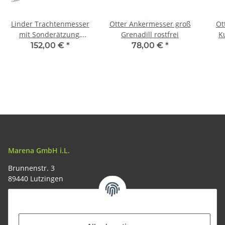
Linder Trachtenmesser
Otter Ankermesser groß
Ot
mit Sonderätzung,
Grenadill rostfrei
K
Zierrücken, rostfrei
152,00 €
*
78,00 €
*
poliert,
Gamskruckengriff 10 cm
Marena GmbH i.L.
Brunnenstr. 3
89440 Lutzingen
09074-9220016
info@allemesser.de