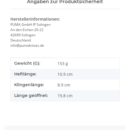
Angaben zur Produktsicherheit
Herstellerinformationen:
PUMA GmbH IP Solingen
An den Eichen 20-22
42699 Solingen
Deutschland
info@pumaknives.de
Produkteigenschaft
Wert
Gewicht (G):
153 g
Heftlänge:
10.9 cm
Klingenlänge:
8.9 cm
Länge geöffnet:
19.8 cm