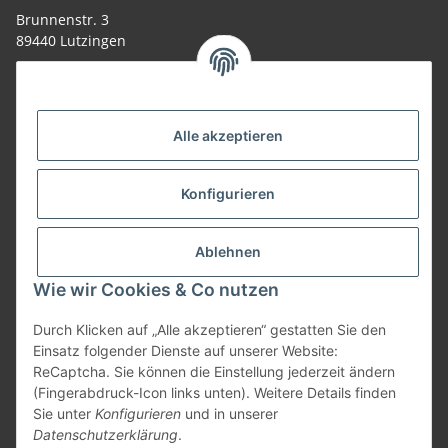
Brunnenstr. 3
89440 Lutzingen
09074-9220016
info@allemesser.de
Informationen
Alle akzeptieren
Rechtliches
Konfigurieren
Allgemeines
Ablehnen
Wie wir Cookies & Co nutzen
Vertrag widerrufen
Durch Klicken auf „Alle akzeptieren“ gestatten Sie den
Einsatz folgender Dienste auf unserer Website:
ReCaptcha. Sie können die Einstellung jederzeit ändern
Vertrag widerrufen
(Fingerabdruck-Icon links unten). Weitere Details finden
Sie unter
Konfigurieren
und in unserer
* Alle Preise inkl. gesetzlicher USt., zzgl.
Versand
| Lieferung nur innerhalb
Datenschutzerklärung
.
Deutschlands