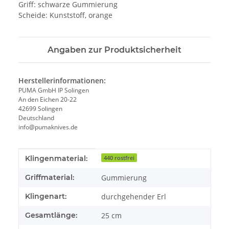
Griff: schwarze Gummierung
Scheide: Kunststoff, orange
Angaben zur Produktsicherheit
Herstellerinformationen:
PUMA GmbH IP Solingen
An den Eichen 20-22
42699 Solingen
Deutschland
info@pumaknives.de
Produkteigenschaft
Wert
Klingenmaterial:
440 rostfrei
Griffmaterial:
Gummierung
Klingenart:
durchgehender Erl
Gesamtlänge:
25 cm