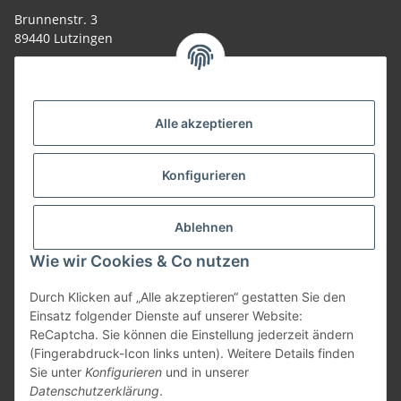
Brunnenstr. 3
89440 Lutzingen
09074-9220016
info@allemesser.de
Informationen
Alle akzeptieren
Rechtliches
Konfigurieren
Allgemeines
Ablehnen
Wie wir Cookies & Co nutzen
Vertrag widerrufen
Durch Klicken auf „Alle akzeptieren“ gestatten Sie den
Einsatz folgender Dienste auf unserer Website:
ReCaptcha. Sie können die Einstellung jederzeit ändern
Vertrag widerrufen
(Fingerabdruck-Icon links unten). Weitere Details finden
Sie unter
Konfigurieren
und in unserer
* Alle Preise inkl. gesetzlicher USt., zzgl.
Versand
| Lieferung nur innerhalb
Datenschutzerklärung
.
Deutschlands