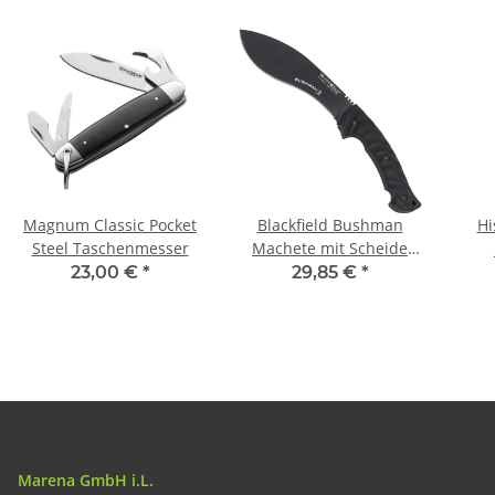
Magnum Classic Pocket
Blackfield Bushman
Hi
Steel Taschenmesser
Machete mit Scheide
Buschmesser
23,00 €
*
29,85 €
*
Marena GmbH i.L.