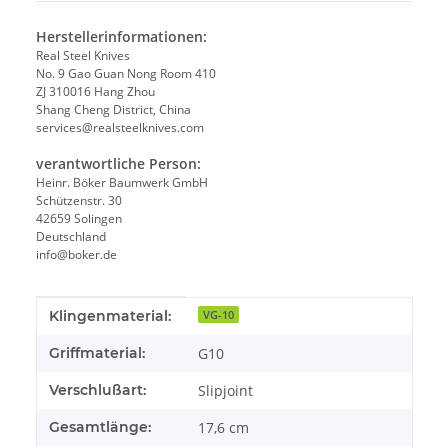
Herstellerinformationen:
Real Steel Knives
No. 9 Gao Guan Nong Room 410
ZJ 310016 Hang Zhou
Shang Cheng District, China
services@realsteelknives.com
verantwortliche Person:
Heinr. Böker Baumwerk GmbH
Schützenstr. 30
42659 Solingen
Deutschland
info@boker.de
Produkteigenschaft
Wert
Klingenmaterial:
VG-10
Griffmaterial:
G10
Verschlußart:
Slipjoint
Gesamtlänge:
17,6 cm