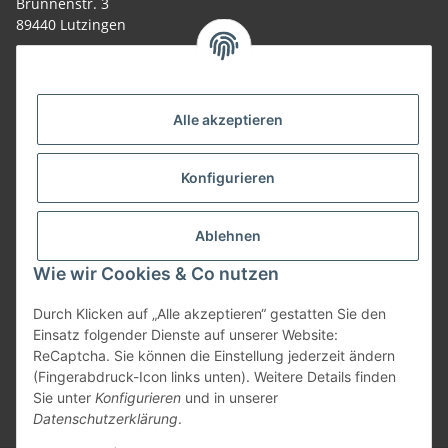
Brunnenstr. 3
89440 Lutzingen
09074-9220016
info@allemesser.de
Informationen
Alle akzeptieren
Rechtliches
Konfigurieren
Allgemeines
Ablehnen
Wie wir Cookies & Co nutzen
Vertrag widerrufen
Durch Klicken auf „Alle akzeptieren“ gestatten Sie den
Einsatz folgender Dienste auf unserer Website:
ReCaptcha. Sie können die Einstellung jederzeit ändern
Vertrag widerrufen
(Fingerabdruck-Icon links unten). Weitere Details finden
Sie unter
Konfigurieren
und in unserer
* Alle Preise inkl. gesetzlicher USt., zzgl.
Versand
| Lieferung nur innerhalb
Datenschutzerklärung
.
Deutschlands