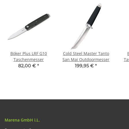
Böker Plus LRF G10
Cold Steel Master Tanto
Taschenmesser
San Mai Outdoormesser
Ta
82,00 €
*
199,95 €
*
Marena GmbH i.L.