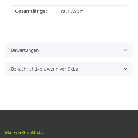
Produkteigenschaft
Wert
Gesamtlänge:
ca. 57,5 cm
Bewertungen
Benachrichtigen, wenn verfügbar
Marena GmbH i.L.