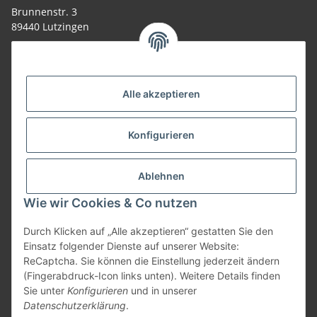
Brunnenstr. 3
89440 Lutzingen
09074-9220016
info@allemesser.de
Informationen
Alle akzeptieren
Rechtliches
Konfigurieren
Allgemeines
Ablehnen
Wie wir Cookies & Co nutzen
Vertrag widerrufen
Durch Klicken auf „Alle akzeptieren“ gestatten Sie den
Einsatz folgender Dienste auf unserer Website:
ReCaptcha. Sie können die Einstellung jederzeit ändern
Vertrag widerrufen
(Fingerabdruck-Icon links unten). Weitere Details finden
Sie unter
Konfigurieren
und in unserer
* Alle Preise inkl. gesetzlicher USt., zzgl.
Versand
| Lieferung nur innerhalb
Datenschutzerklärung
.
Deutschlands