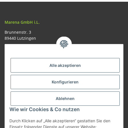
Marena GmbH i.L.
Brunnenstr. 3
89440 Lutzingen
09074-9220016
info@allemesser.de
Informationen
Alle akzeptieren
Rechtliches
Konfigurieren
Allgemeines
Ablehnen
Wie wir Cookies & Co nutzen
Vertrag widerrufen
Durch Klicken auf „Alle akzeptieren“ gestatten Sie den
Einsatz folgender Dienste auf unserer Website: