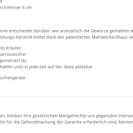
lt
urchmesser 6 cm
lleine entscheidet darüber, wie aromatisch die Gewürze gemahlen 
stungs-Keramik bietet dank des patentierten Mahlwerkaufbaus viel
ete Kräuter
korrosionsfrei
 gemörsert (6)
alten und ist jederzeit auf der Skala ablesbar
Küchengeräte.
sen, bleiben Ihre gesetzlichen Mängelrechte uns gegenüber hiervo
die für die Geltendmachung der Garantie erforderlich sind, könne