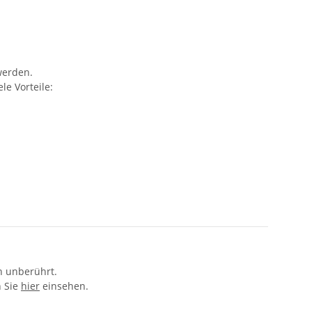
werden.
e Vorteile:
n unberührt.
n Sie
hier
einsehen.