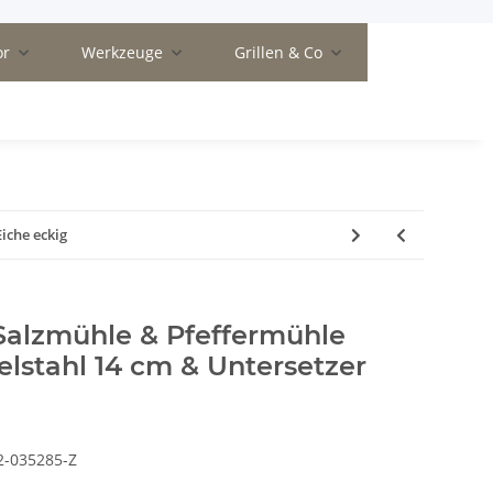
or
Werkzeuge
Grillen & Co
iche eckig
Salzmühle & Pfeffermühle
lstahl 14 cm & Untersetzer
2-035285-Z