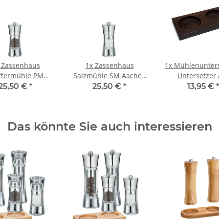
x
Zassenhaus
1x
Zassenhaus
1x
Mühlenunters
ffermühle PM
Salzmühle SM Aachen
Untersetzer
achen 14 cm
14 cm Edelstahl/Acryl
Räuchereiche
25,50 €
*
25,50 €
*
13,95 €
elstahl/Acryl
Gewürzmüh
Das könnte Sie auch interessieren