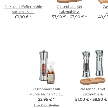
Salz- und Pfeffermühle
Zassenhaus Set
Za
Aachen 18 cm
Salzmühle &
S
Edelstahl/Acryl mit
Pfeffermühle Aachen
Pfeff
61,90 €
*
57,90 € -
63,90 €
*
49,9
Untersetzer
Acryl / Edelstahl & Holz-
Acry
Untersetzer
B
Zassenhaus Chili
Zassenhaus Set
Mühle Aachen 18 cm
Salzmühle &
Edelstahl + Chili 30 g
Pfeffermühle Aache
22,95 €
*
51,00 € -
58,90 
Acryl & Untersetzer 
Alter Preis:
25,45 €