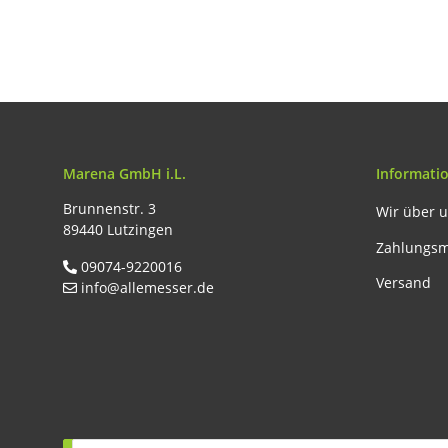
Holz natur
Marena GmbH i.L.
Informati
Brunnenstr. 3
Wir über 
89440 Lutzingen
Zahlungsm
09074-9220016
Versand
info@allemesser.de