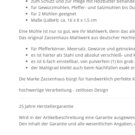
zum Schutz und zur Pflege mit Holzbutter behande
für Gewürzmühlen, Pfeffer- und Salzmühlen bis D
für 2 Mühlen geeignet
Maße (LxBxH): ca. 16 x 8 x 1,5 cm
Eine Mühle ist nur so gut, wie ihr Mahlwerk, denn das a
Das original Zassenhaus-Mahlwerk aus deutscher Hochlei
für Pfefferkörner, Meersalz, Gewürze und getrockn
es ist härter als Stahl und absolut verschleiß- und 
es ist 6-fach einstellbar, von pulverfein (1) bis grob
der Mahlgrad bleibt auch beim Nachfüllen exakt erh
Die Marke Zassenhaus bürgt für handwerklich perfekte 
hochwertige Verarbeitung - zeitloses Design
25 Jahre Herstellergarantie
Wird in der Artikelbeschreibung eine Garantie ausgewie
Den Inhalt der Garantie und alle wesentlichen Angaben, 