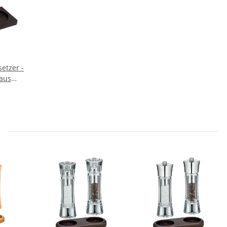
etzer -
 aus
 für
*
len