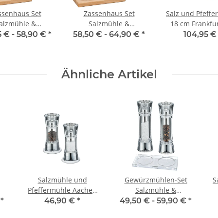
ssenhaus Set
Zassenhaus Set
Salz und Pfeff
alzmühle &
Salzmühle &
18 cm Frankfur
ermühle Aachen
Pfeffermühle Aachen
Mühlenunters
5 € -
58,90 €
*
58,50 € -
64,90 €
*
104,95 
l & Untersetzer
Acryl/Edelstahl &
Olivenholz 
uche eckig
Untersetzer Buche
Zassenhau
eckig
Ähnliche Artikel
Salzmühle und
Gewürzmühlen-Set
S
Pfeffermühle Aachen
Salzmühle &
n
14 cm Acryl mit
Pfeffermühle
€
*
46,90 €
*
49,50 € -
59,90 €
*
aus
Untersetzer
Zassenhaus Aachen
U