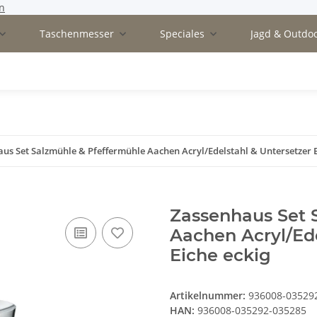
n
Taschenmesser
Speciales
Jagd & Outdo
us Set Salzmühle & Pfeffermühle Aachen Acryl/Edelstahl & Untersetzer E
Zassenhaus Set 
Aachen Acryl/Ede
Eiche eckig
Artikelnummer:
936008-03529
HAN:
936008-035292-035285