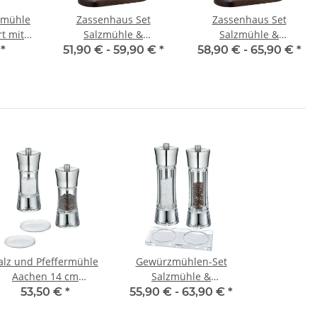
ermühle
Zassenhaus Set
Zassenhaus Set
t mit
Salzmühle &
Salzmühle &
etzer
Pfeffermühle Aachen
Pfeffermühle Aachen
€
*
51,90 € -
59,90 €
*
58,90 € -
65,90 €
*
von
Acryl & Untersetzer aus
Edelstahl/Acryl &
s
Holz
Untersetzer aus Holz
alz und Pfeffermühle
Gewürzmühlen-Set
Aachen 14 cm
Salzmühle &
Edelstahl/Acryl mit
Pfeffermühle
53,50 €
*
55,90 € -
63,90 €
*
ntersetzer Porzellan
Zassenhaus Aachen