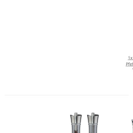
1
Pfe
Aach