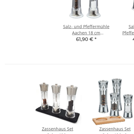
Salz- und Pfeffermühle
Sa
Aachen 18 cm
Pfeff
Edelstahl/Acryl mit
14
61,90 €
*
Untersetzer
U
Zassenhaus Set
Zassenhaus Set