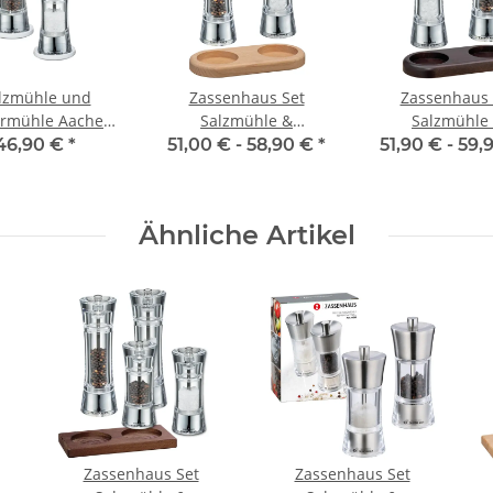
lzmühle und
Zassenhaus Set
Zassenhaus 
ermühle Aachen
Salzmühle &
Salzmühle
 cm Acryl mit
Pfeffermühle Aachen
Pfeffermühle 
46,90 €
*
51,00 € -
58,90 €
*
51,90 € -
59,
ntersetzer
Acryl & Untersetzer aus
Acryl & Unterset
Holz natur
Holz
Ähnliche Artikel
Zassenhaus Set
Zassenhaus Set