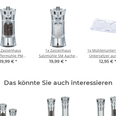
x
Zassenhaus
1x
Zassenhaus
1x
Mühlenunters
ffermühle PM
Salzmühle SM Aachen
Untersetzer aus
en 14 cm Acryl
14 cm Acryl
für Gewürzmü
19,99 €
*
19,99 €
*
12,95 €
Das könnte Sie auch interessieren