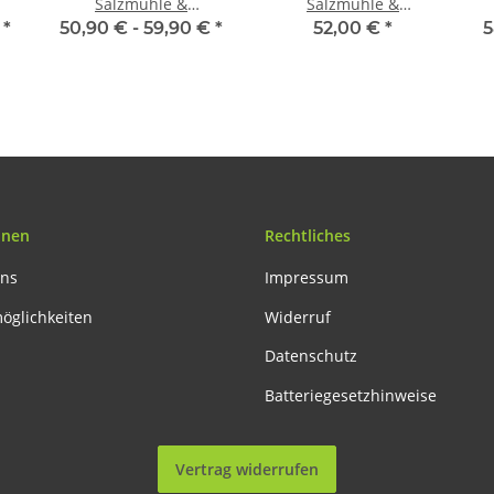
Salzmühle &
Salzmühle &
n
Pfeffermühle Aachen
Pfeffermühle Aachen
€
*
50,90 € -
59,90 €
*
52,00 €
*
5
r
Acryl & Untersetzer
Edelstahl/Acryl 14 cm
Eiche dunkel eckig
onen
Rechtliches
uns
Impressum
öglichkeiten
Widerruf
Datenschutz
Batteriegesetzhinweise
Vertrag widerrufen