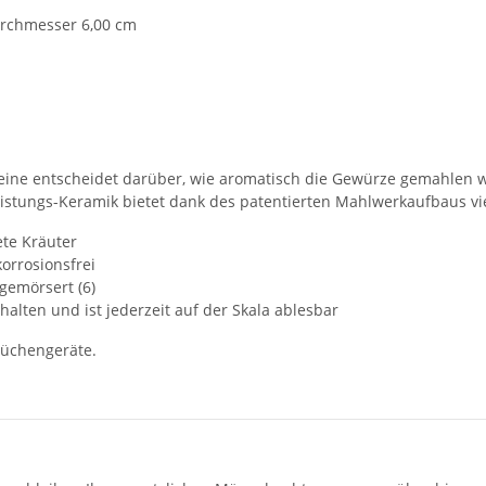
urchmesser 6,00 cm
lleine entscheidet darüber, wie aromatisch die Gewürze gemahlen 
stungs-Keramik bietet dank des patentierten Mahlwerkaufbaus viel
ete Kräuter
korrosionsfrei
 gemörsert (6)
alten und ist jederzeit auf der Skala ablesbar
Küchengeräte.