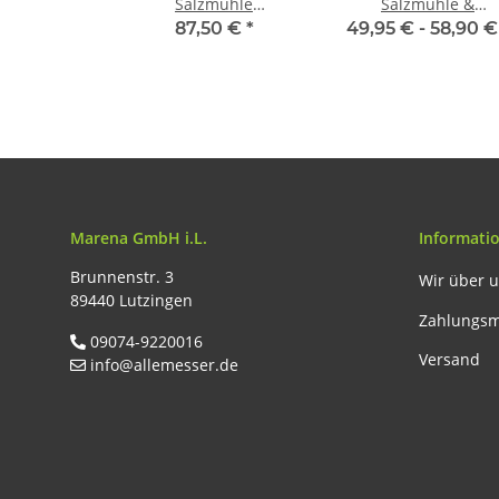
Salzmühle
Salzmühle &
Pfeffermühle
Pfeffermühle Aache
87,50 €
*
49,95 € -
58,90 
Chilimühle Aachen
Acryl & Untersetze
Acryl/Edelstahl 18 cm &
Buche eckig
Schiefer-Untersetzer
Marena GmbH i.L.
Informati
Brunnenstr. 3
Wir über 
89440 Lutzingen
Zahlungsm
09074-9220016
Versand
info@allemesser.de