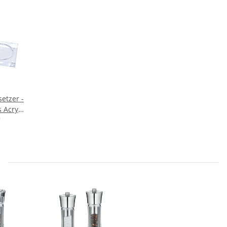
etzer -
 Acryl
hlen
*