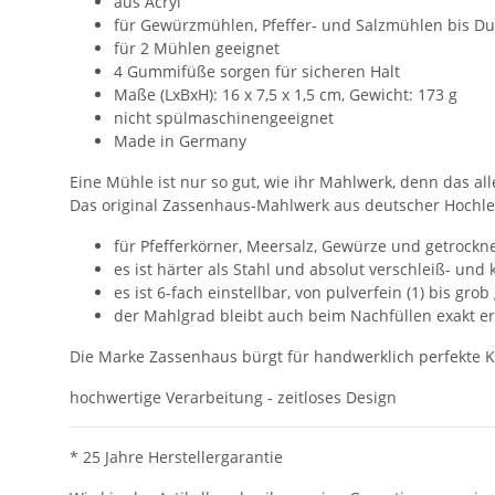
aus Acryl
für Gewürzmühlen, Pfeffer- und Salzmühlen bis D
für 2 Mühlen geeignet
4 Gummifüße sorgen für sicheren Halt
Maße (LxBxH): 16 x 7,5 x 1,5 cm, Gewicht: 173 g
nicht spülmaschinengeeignet
Made in Germany
Eine Mühle ist nur so gut, wie ihr Mahlwerk, denn das a
Das original Zassenhaus-Mahlwerk aus deutscher Hochlei
für Pfefferkörner, Meersalz, Gewürze und getrockn
es ist härter als Stahl und absolut verschleiß- und 
es ist 6-fach einstellbar, von pulverfein (1) bis grob
der Mahlgrad bleibt auch beim Nachfüllen exakt erh
Die Marke Zassenhaus bürgt für handwerklich perfekte 
hochwertige Verarbeitung - zeitloses Design
* 25 Jahre Herstellergarantie