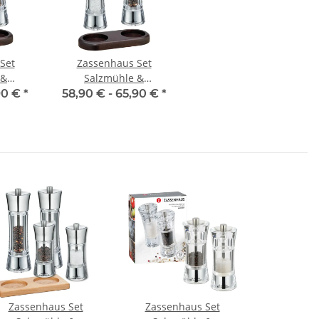
Set
Zassenhaus Set
 &
Salzmühle &
Aachen
Pfeffermühle Aachen
90 €
*
58,90 € -
65,90 €
*
zer aus
Edelstahl/Acryl &
Untersetzer aus Holz
Zassenhaus Set
Zassenhaus Set