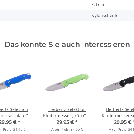
7,3 cm
Nylonscheide
Das könnte Sie auch interessieren
ertz Selektion
Herbertz Selektion
Herbertz Sele
messer blau G10
Kindermesser grün G10
Kindermesser s
f Nylonscheide
Griff Nylonscheide
Nylonschei
29,95 €
*
29,95 €
*
29,95 €
er Preis:
34,95 €
Alter Preis:
34,95 €
Alter Preis:
34,