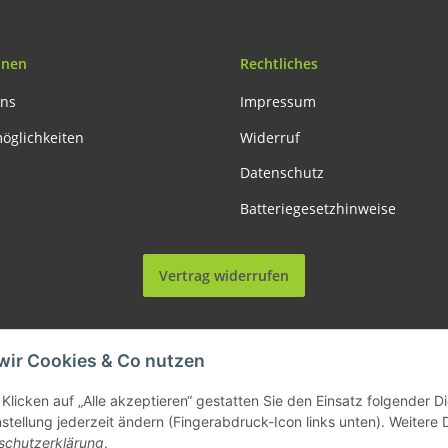
onen
Rechtliches
uns
Impressum
öglichkeiten
Widerruf
Datenschutz
Batteriegesetzhinweise
Vertrag widerrufen
wir Cookies & Co nutzen
le Preise inkl. gesetzlicher USt., zzgl.
Versand
| Lieferung nur innerhalb Deutschl
Klicken auf „Alle akzeptieren“ gestatten Sie den Einsatz folgender 
nstellung jederzeit ändern (Fingerabdruck-Icon links unten). Weitere 
© Allemesser.de | Marena GmbH i.L.
schutzerklärung
.