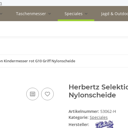
n
Taschenmesser
Speciales
Jagd & Outdo
on Kindermesser rot G10 Griff Nylonscheide
Herbertz Selekti
Nylonscheide
Artikelnummer:
53062-H
Kategorie:
Speciales
Hersteller: