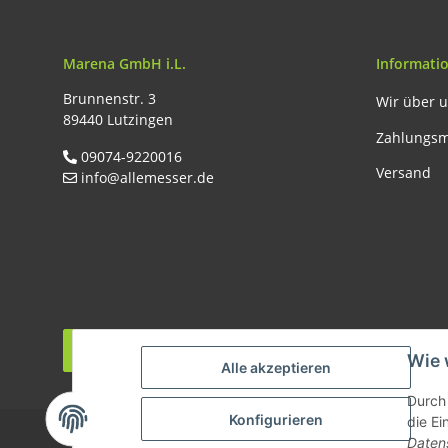
Marena GmbH i.L.
Informati
Brunnenstr. 3
Wir über 
89440 Lutzingen
Zahlungsm
09074-9220016
Versand
info@allemesser.de
Vertrag widerrufen
Wie 
Alle akzeptieren
* Al
Durch 
Konfigurieren
die Ei
Daten