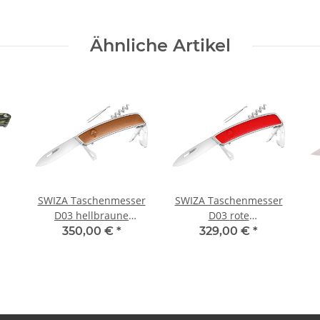
Ähnliche Artikel
SWIZA Taschenmesser
SWIZA Taschenmesser
D03 hellbraune
D03 rote
0
Kalbsledereinlagen 11
Kalbsledereinlagen, 11
E
350,00 €
*
329,00 €
*
Funktionen
Funktionen