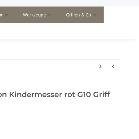
or
Werkzeuge
Grillen & Co
on Kindermesser rot G10 Griff