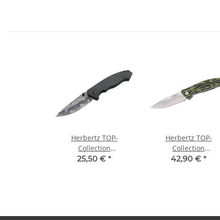
Herbertz TOP-
Herbertz TOP-
Collection
Collection
Einhandmesser Liner
Einhandmesser G1
25,50 €
*
42,90 €
*
Lock, G10 Griffschalen
Griff grün/schwarz