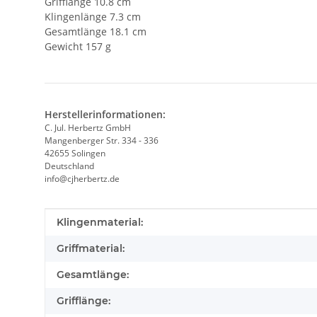
Grifflänge 10.8 cm
Klingenlänge 7.3 cm
Gesamtlänge 18.1 cm
Gewicht 157 g
Herstellerinformationen:
C. Jul. Herbertz GmbH
Mangenberger Str. 334 - 336
42655 Solingen
Deutschland
info@cjherbertz.de
Produkteigenschaft
Wert
Klingenmaterial:
Griffmaterial:
Gesamtlänge:
Grifflänge: