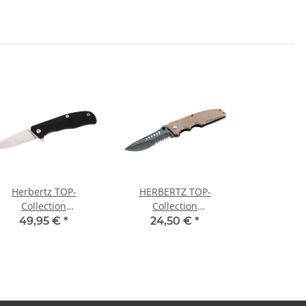
Herbertz TOP-
HERBERTZ TOP-
Collection
Collection
inhandmesser Frame
Einhandmesser, AISI
49,95 €
*
24,50 €
*
Lock
440-Stahl,
Stonewashed-Optik, G-
10 Griffschalen, Nylon-
Etui, Box