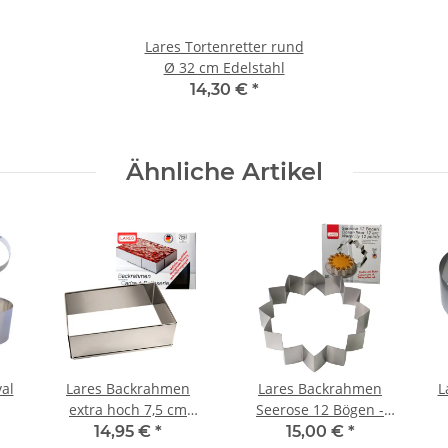
Lares Tortenretter rund
Ø 32 cm Edelstahl
14,30 €
*
Ähnliche Artikel
al
Lares Backrahmen
Lares Backrahmen
L
extra hoch 7,5 cm
Seerose 12 Bögen -
m -
stufenlos verstellbar -
Backform
14,95 €
*
15,00 €
*