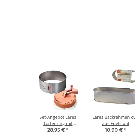
Set-Angebot Lares
Lares Backrahmen ov
Tortenring mit
aus Edelstahl
Klemmhebel Ø 17 - 30
ausziehbar 27 - 40 c
28,95 €
*
10,90 €
*