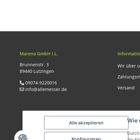
cm Höhe 10 cm + Deko-
Tortenring Stollenfo
Pen
Brotform
Marena GmbH i.L.
Informati
Brunnenstr. 3
Wir über 
89440 Lutzingen
Zahlungsm
09074-9220016
Versand
info@allemesser.de
Wie 
Alle akzeptieren
Durch 
Konfigurieren
die Ei