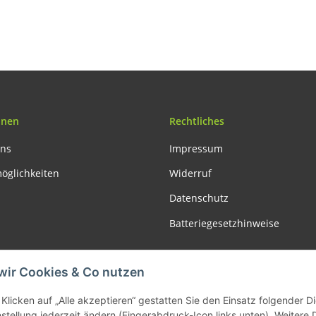
rm
Backrand Tortenring
eckig (Karton)
onen
Rechtliches
uns
Impressum
öglichkeiten
Widerruf
Datenschutz
Batteriegesetzhinweise
Vertrag widerrufen
wir Cookies & Co nutzen
Klicken auf „Alle akzeptieren“ gestatten Sie den Einsatz folgender 
nstellung jederzeit ändern (Fingerabdruck-Icon links unten). Weitere 