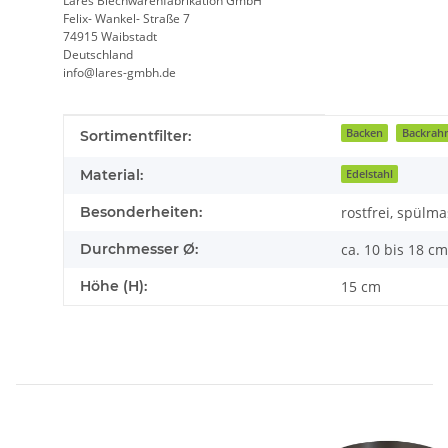
Lares Blechwarenfabrikation GmbH
Felix- Wankel- Straße 7
74915 Waibstadt
Deutschland
info@lares-gmbh.de
Produkteigenschaft
Wert
Backen
Backrah
Sortimentfilter:
Material:
Edelstahl
Besonderheiten:
rostfrei, spülma
Durchmesser Ø:
ca. 10 bis 18 cm
Höhe (H):
15 cm