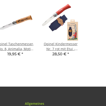
pinel Taschenmesser,
Opinel Kindermesser
o. 8, Animalia, Motiv
Nr. 7 rot mit Etui -
isch Eichenholz-Griff
Taschenmesser-Set
19,95 €
*
28,50 €
*
Mein erstes Opinel
Allgemeines