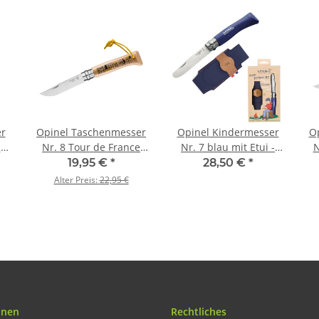
r
Opinel Taschenmesser
Opinel Kindermesser
O
-
Nr. 8 Tour de France
Nr. 7 blau mit Etui -
N
t
2022 Hainbuche
Taschenmesser-Set
F
19,95 €
*
28,50 €
*
Mein erstes Opinel
Alter Preis:
22,95 €
onen
Rechtliches