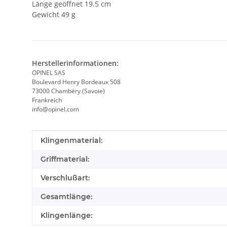
Länge geöffnet 19.5 cm
Gewicht 49 g
Herstellerinformationen:
OPINEL SAS
Boulevard Henry Bordeaux 508
73000 Chambéry (Savoie)
Frankreich
info@opinel.com
Produkteigenschaft
Wert
Klingenmaterial:
Griffmaterial:
Verschlußart:
Gesamtlänge:
Klingenlänge: