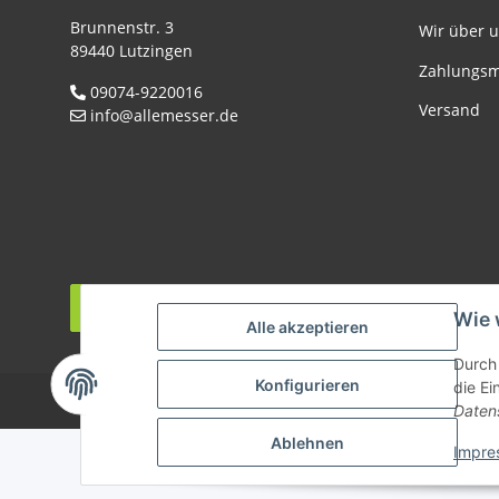
Brunnenstr. 3
Wir über 
89440 Lutzingen
Zahlungsm
09074-9220016
Versand
info@allemesser.de
Vertrag widerrufen
Wie 
Alle akzeptieren
* Al
Durch 
Konfigurieren
die Ei
Daten
Ablehnen
Impre