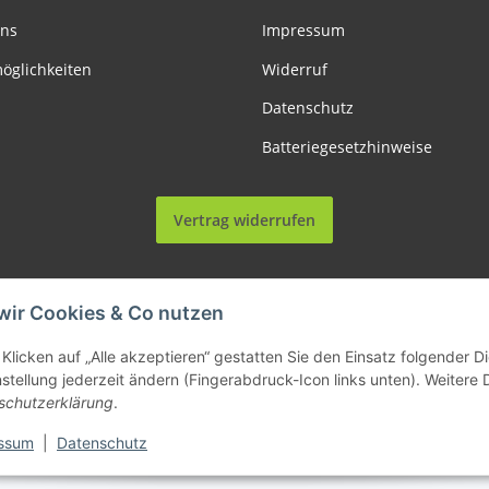
uns
Impressum
öglichkeiten
Widerruf
Datenschutz
Batteriegesetzhinweise
Vertrag widerrufen
wir Cookies & Co nutzen
le Preise inkl. gesetzlicher USt., zzgl.
Versand
| Lieferung nur innerhalb Deutschl
Klicken auf „Alle akzeptieren“ gestatten Sie den Einsatz folgender 
nstellung jederzeit ändern (Fingerabdruck-Icon links unten). Weitere 
© Allemesser.de | Marena GmbH i.L.
schutzerklärung
.
ssum
|
Datenschutz