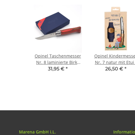
Opinel Taschenmesser
Opinel Kindermesse
Nr. 8 laminierte Birke
Nr. 7 natur mit Etui 
rot
Taschenmesser-Se
31,95 €
*
26,50 €
*
Mein erstes Opinel
Marena GmbH i.L.
Informati