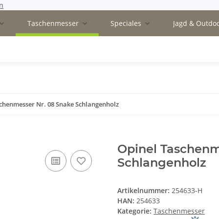
n
Taschenmesser
Speciales
Jagd & Outdo
chenmesser Nr. 08 Snake Schlangenholz
Opinel Taschenm
Schlangenholz
Artikelnummer:
254633-H
HAN:
254633
Kategorie:
Taschenmesser